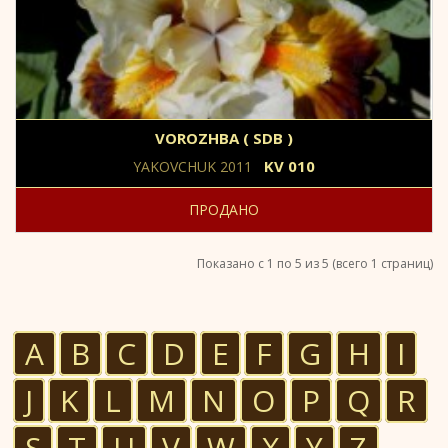
VOROZHBA ( SDB )
KV 010
YAKOVCHUK 2011
ПРОДАНО
Показано с 1 по 5 из 5 (всего 1 страниц)
A
B
C
D
E
F
G
H
I
J
K
L
M
N
O
P
Q
R
S
T
U
V
W
X
Y
Z