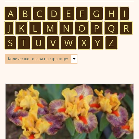
A
B
C
D
E
F
G
H
I
J
K
L
M
N
O
P
Q
R
S
T
U
V
W
X
Y
Z
Количество товара на странице: