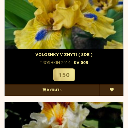
VOLOSHKY V ZHYTI ( SDB )
KV 009
TROSHKIN 2014
150
КУПИТЬ