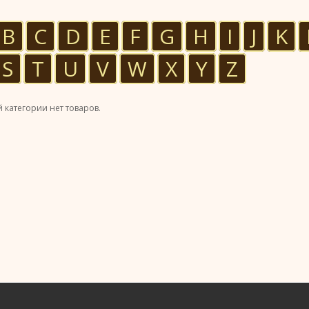
B
C
D
E
F
G
H
I
J
K
S
T
U
V
W
X
Y
Z
 категории нет товаров.