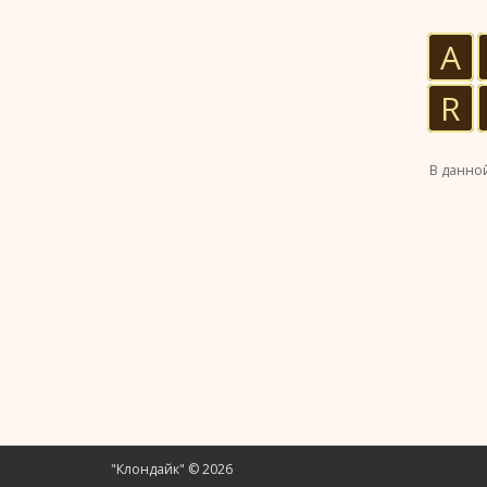
A
R
В данной
"Клондайк" © 2026