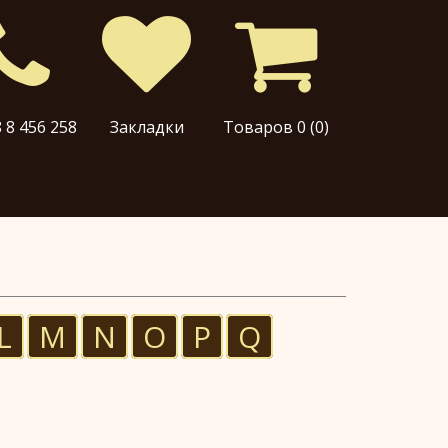
 8 456 258
Закладки
Товаров 0 (0)
L
M
N
O
P
Q