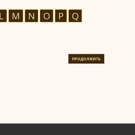
L
M
N
O
P
Q
ПРОДОЛЖИТЬ