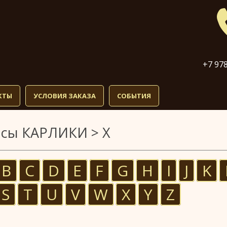
+7 978
КТЫ
УСЛОВИЯ ЗАКАЗА
СОБЫТИЯ
сы КАРЛИКИ > X
B
C
D
E
F
G
H
I
J
K
S
T
U
V
W
X
Y
Z